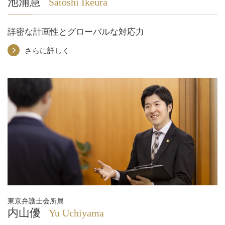
池浦慧
Satoshi Ikeura
詳密な計画性とグローバルな対応力
さらに詳しく
東京弁護士会所属
内山優
Yu Uchiyama