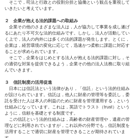
そこで，司法と行政との役割分担と協働という観点を重視して
いきたいと考えています。
２ 企業が抱える法的課題への取組み
企業その他のさまざまな法人は，人が協力して事業を成し遂げ
るにあたり不可欠な法的仕組みです。しかし，法人が活動してい
く上で，法人の内外には多くの法的課題が発生します。とくに，
企業は，経営環境の変化に応じて，迅速かつ柔軟に課題に対応す
ることが求められています。
そこで，企業をはじめとする法人が抱える法的課題に対し，そ
の適切な対策を提供できるよう，企業その他の法人法務に取り組
んでいきます。
３ 信託制度の活用促進
日本には信託法という法律があり，「信託」という法的仕組み
が設けられています。信託は，他人に財産の管理等を委託し，委
託を受けた人は本人の利益のために財産を管理運用する，という
仕組みになっています。これは，英語でトラスト（trust）という
ように，信頼を基礎とする制度です。
この信託という法的仕組みは，高齢者の財産管理や，遺産の管
理などに利用されていますが，これ以外の分野でも，信託制度を
活用することで適切に財産を管理できることが期待されていま
す。