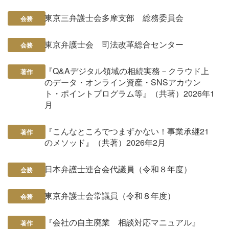
東京三弁護士会多摩支部 総務委員会
会務
東京弁護士会 司法改革総合センター
会務
『Q&Aデジタル領域の相続実務－クラウド上
著作
のデータ・オンライン資産・SNSアカウン
ト・ポイントプログラム等』（共著）2026年1
月
『こんなところでつまずかない！事業承継21
著作
のメソッド』（共著）2026年2月
日本弁護士連合会代議員（令和８年度）
会務
東京弁護士会常議員（令和８年度）
会務
『会社の自主廃業 相談対応マニュアル』
著作