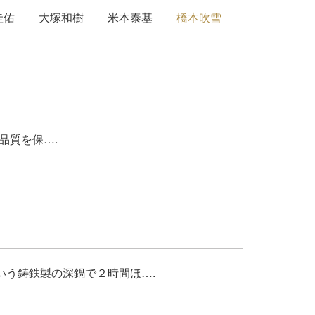
圭佑
大塚和樹
米本泰基
橋本吹雪
の品質を保….
いう鋳鉄製の深鍋で２時間ほ….