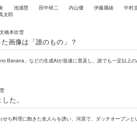
未
池浦慧
田中研二
内山優
伊藤麗緒
中村
真太郎
文
橋本吹雪
った画像は「誰のもの」？
Nano Banana」などの生成AIが急速に普及し、誰でも一定以上
雪
ました。
おせち料理に飽きた友人らを誘い、河原で、ダッチオーブンと