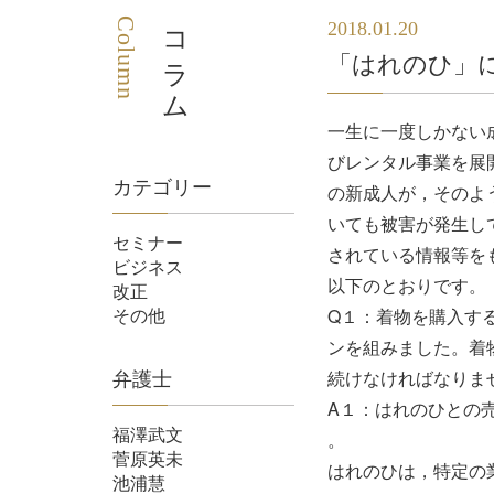
Column
コラム
2018.01.20
「はれのひ」
一生に一度しかない
びレンタル事業を展
カテゴリー
の新成人が，そのよ
いても被害が発生し
セミナー
されている情報等を
ビジネス
以下のとおりです。
改正
その他
Q１：着物を購入す
ンを組みました。着
続けなければなりま
弁護士
A１：はれのひとの
福澤武文
。
菅原英未
はれのひは，特定の
池浦慧