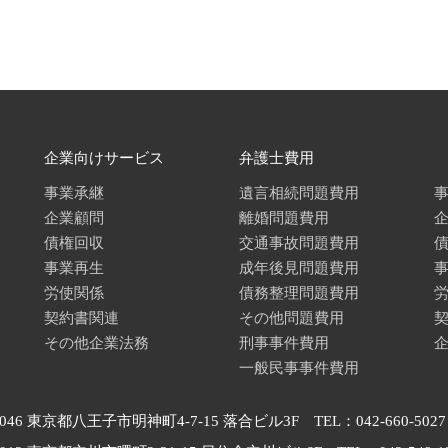
企業向けサービス
弁護士費用
事業承継
遺言相続問題費用
企業顧問
離婚問題費用
債権回収
交通事故問題費用
事業再生
成年後見問題費用
労使関係
債務整理問題費用
契約書関連
その他問題費用
その他企業法務
刑事事件費用
一般民事事件費用
0046 東京都八王子市明神町4-7-15 落合ビル3F TEL：042-660-5027