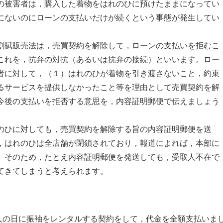
の被害者は，購入した着物をはれのひに預けたままになってい
にないのにローンの支払いだけが続くという事態が発生してい
割賦販売法は，売買契約を解除して，ローンの支払いを拒むこ
これを，抗弁の対抗（あるいは抗弁の接続）といいます。ロー
者に対して，（１）はれのひが着物を引き渡さないこと，約束
るサービスを提供しなかったこと等を理由として売買契約を解
今後の支払いを拒否する意思を，内容証明郵便で伝えましょう
のひに対しても，売買契約を解除する旨の内容証明郵便を送
，はれのひは全店舗が閉鎖されており，報道によれば，本部に
。そのため，たとえ内容証明郵便を発送しても，受取人不在で
てきてしまうと考えられます。
人の日に振袖をレンタルする契約をして，代金を全額支払いま