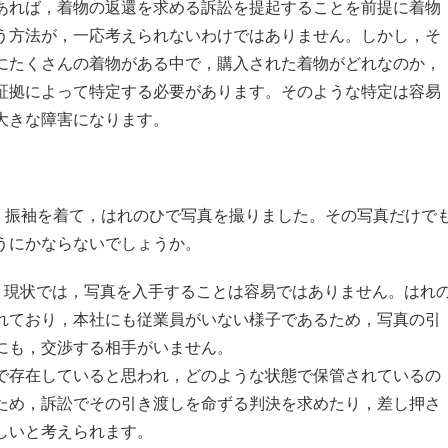
あれば，着物の返還を求める訴訟を提起することを前提に着物
う方法が，一応考えられないわけではありません。しかし，そ
にたくさんの着物がある中で，購入された着物がどれなのか，
証拠によって特定する必要があります。そのような特定は容易
大きな障害になります。
，振袖を着て，はれのひで写真を撮りました。その写真だけで
うにかならないでしょうか。
，現状では，写真を入手することは容易ではありません。はれ
れており，本社にも従業員がいない様子であるため，写真の引
にも，交渉する相手がいません。
で存在していると思われ，どのような状態で保管されているの
ため，訴訟でその引き渡しを命ずる判決を求めたり，差し押さ
しいと考えられます。