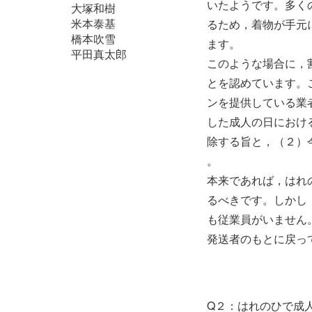
いたようです。多く
大塚和樹
米本泰基
るため，着物が手元
橋本吹雪
ます。
平田真太郎
このような場合に，
とを認めています。
ンを提供している業
した成人の日におけ
除する旨と，（２）
。
本来であれば，はれ
るべきです。しかし
も従業員がいません
発送者のもとに戻っ
Q２：はれのひで成