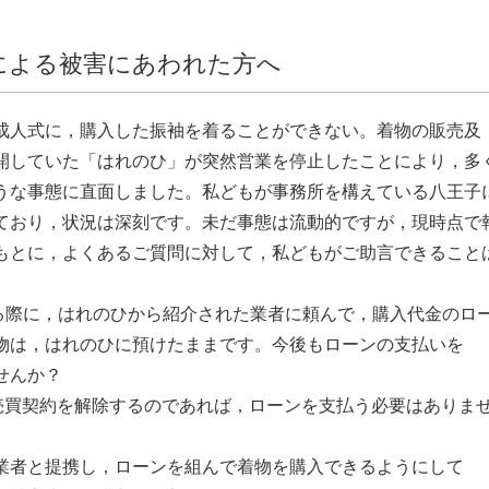
による被害にあわれた方へ
成人式に，購入した振袖を着ることができない。着物の販売及
開していた「はれのひ」が突然営業を停止したことにより，多
うな事態に直面しました。私どもが事務所を構えている八王子
ており，状況は深刻です。未だ事態は流動的ですが，現時点で
もとに，よくあるご質問に対して，私どもがご助言できること
る際に，はれのひから紹介された業者に頼んで，購入代金のロ
物は，はれのひに預けたままです。今後もローンの支払いを
せんか？
売買契約を解除するのであれば，ローンを支払う必要はありま
業者と提携し，ローンを組んで着物を購入できるようにして