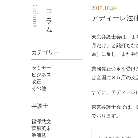
Column
コラム
2017.10.24
アディーレ法
東京弁護士会は、１
月だけ」と銘打ちな
カテゴリー
為）に反し、また弁
セミナー
業務停止命令を受け
ビジネス
は全国に８５店の支
改正
その他
すでに、アディーレ
弁護士
東京弁護士会では、
でおります。
福澤武文
菅原英未
池浦慧