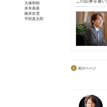
この記事を書い
大塚和樹
米本泰基
橋本吹雪
平田真太郎
前のページ