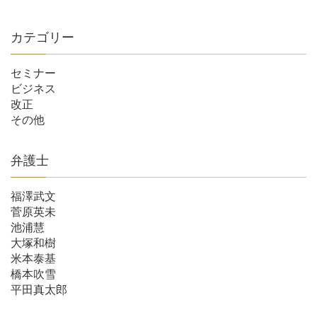
カテゴリー
セミナー
ビジネス
改正
その他
弁護士
福澤武文
菅原英未
池浦慧
大塚和樹
米本泰基
橋本吹雪
平田真太郎