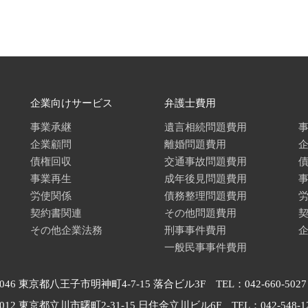
企業向けサービス
弁護士費用
事業承継
遺言相続問題費用
企業顧問
離婚問題費用
債権回収
交通事故問題費用
事業再生
成年後見問題費用
労使関係
債務整理問題費用
契約書関連
その他問題費用
その他企業法務
刑事事件費用
一般民事事件費用
0046 東京都八王子市明神町4-7-15 落合ビル3F TEL：042-660-5027
0012 東京都立川市曙町2-31-15 日住金立川ビル6F TEL：042-548-1