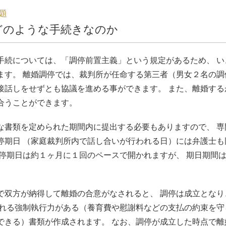
題
どのような手続きなのか
手続については、「調停前置主義」という規定があるため、 
ます。 離婚調停では、裁判所が任命する第三者（男女２名の調
接話しをせずとも協議を進める事ができます。 また、離婚す
合うことができます。
な書類を定められた期間内に提出する必要もありますので、 
停期日 （家庭裁判所内で話し合いが行われる日）には弁護士も
調停期日は約１ヶ月に１回のペースで開かれますが、 期日期間
で双方が納得して離婚の合意がなされると、 調停は成立とな
ばれる強制執行力がある（養育費や慰謝料などの支払の約束を守
できる）書類が作成されます。 なお、調停が成立した時点で