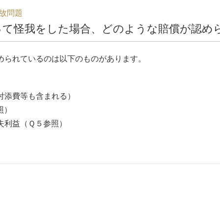
故問題
って怪我をした場合、どのような賠償が認め
められているのは以下のものがあります。
付添費等も含まれる）
照）
失利益（Ｑ５参照）