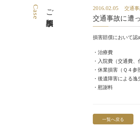
Case
ご相談事例
2016.02.05
交通事
交通事故に遭
損害賠償において認
・治療費
・入院費（交通費、
・休業損害（Ｑ４参
・後遺障害による逸
・慰謝料
一覧へ戻る